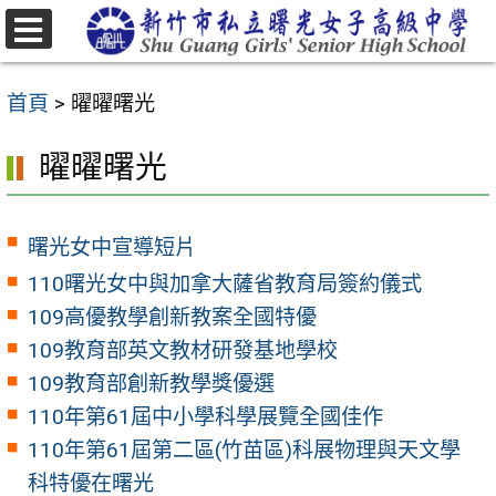
跳
至
選
主
單
首頁
>
曜曜曙光
要
內
曜曜曙光
容
區
曙光女中宣導短片
110曙光女中與加拿大薩省教育局簽約儀式
109高優教學創新教案全國特優
109教育部英文教材研發基地學校
109教育部創新教學獎優選
110年第61屆中小學科學展覽全國佳作
110年第61屆第二區(竹苗區)科展物理與天文學
科特優在曙光