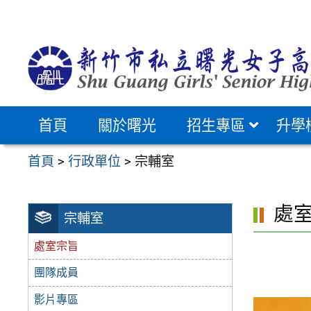
跳
至
主
要
內
容
首頁
關於曙光
招生專區
升學
區
首頁
>
行政單位
>
宗輔室
處
宗輔室
處室宗旨
團隊成員
影片專區