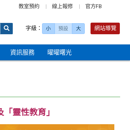
教室預約
線上報修
官方FB
送出
字級：
網站導覽
小
預設
大
搜
尋：
資訊服務
曜曜曙光
及「靈性教育」