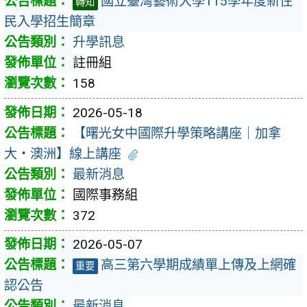
國立臺灣藝術大學115學年度新住
轉知
民入學招生簡章
升學訊息
註冊組
158
2026-05-18
【曙光女中國際升學策略講座｜加拿
大・澳洲】線上講座
最新消息
國際事務組
372
2026-05-07
高三第六學期成績單上傳及上網確
重要
認公告
最新消息