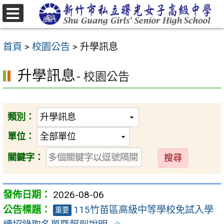
跳
至
選
主
單
首頁
>
校園公告
>
升學訊息
要
內
升學訊息
- 校園公告
容
區
類別：
單位：
送
關鍵字：
出
2026-08-06
115竹苗區高級中等學校免試入學
重要