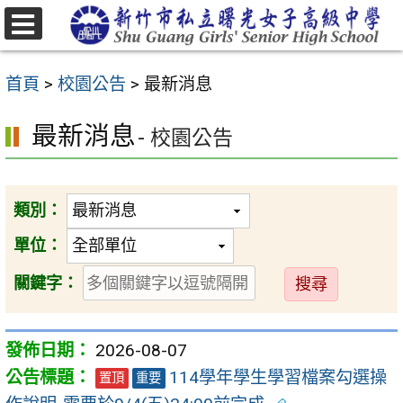
跳
至
選
主
單
首頁
>
校園公告
>
最新消息
要
內
最新消息
- 校園公告
容
區
類別：
單位：
送
關鍵字：
出
2026-08-07
114學年學生學習檔案勾選操
置頂
重要