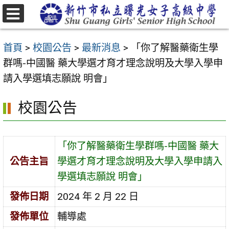
跳
至
選
主
單
首頁
>
校園公告
>
最新消息
>
「你了解醫藥衛生學
要
群嗎-中國醫 藥大學選才育才理念說明及大學入學申
內
請入學選填志願說 明會」
容
區
校園公告
「你了解醫藥衛生學群嗎-中國醫 藥大
公告主旨
學選才育才理念說明及大學入學申請入
學選填志願說 明會」
發佈日期
2024 年 2 月 22 日
發佈單位
輔導處