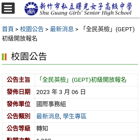
跳
至
選
主
單
首頁
>
校園公告
>
最新消息
>
「全民英檢」(GEPT)
要
初級開放報名
內
容
校園公告
區
公告主旨
「全民英檢」(GEPT)初級開放報名
發佈日期
2023 年 3 月 06 日
發佈單位
國際事務組
公告類別
最新消息
,
學生專區
公告等級
轉知