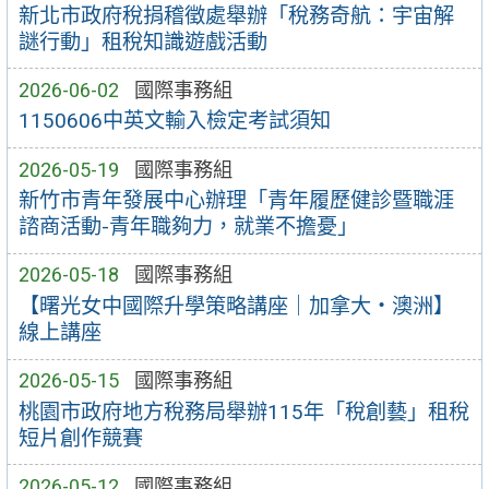
新北市政府稅捐稽徵處舉辦「稅務奇航：宇宙解
謎行動」租稅知識遊戲活動
2026-06-02
國際事務組
1150606中英文輸入檢定考試須知
2026-05-19
國際事務組
新竹市青年發展中心辦理「青年履歷健診暨職涯
諮商活動-青年職夠力，就業不擔憂」
2026-05-18
國際事務組
【曙光女中國際升學策略講座｜加拿大・澳洲】
線上講座
2026-05-15
國際事務組
桃園市政府地方稅務局舉辦115年「稅創藝」租稅
短片創作競賽
2026-05-12
國際事務組