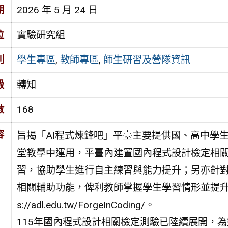
期
2026 年 5 月 24 日
位
實驗研究組
別
學生專區
,
教師專區
,
師生研習及營隊資訊
級
轉知
數
168
容
旨揭「AI程式煉鋒吧」平臺主要提供國、高中學
堂教學中運用，平臺內建置國內程式設計檢定相關
習，協助學生進行自主練習與能力提升；另亦針
相關輔助功能，俾利教師掌握學生學習情形並提升教
s://adl.edu.tw/ForgeInCoding/。
115年國內程式設計相關檢定測驗已陸續展開，