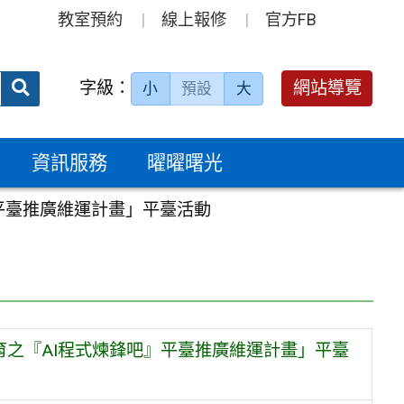
教室預約
線上報修
官方FB
送出
字級：
網站導覽
小
預設
大
搜
尋：
資訊服務
曜曜曙光
平臺推廣維運計畫」平臺活動
育之『AI程式煉鋒吧』平臺推廣維運計畫」平臺