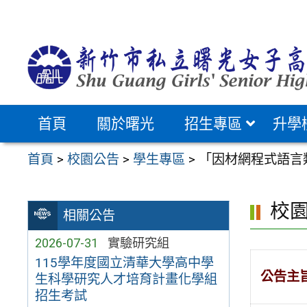
跳
至
主
要
內
容
首頁
關於曙光
招生專區
升學
區
首頁
>
校園公告
>
學生專區
>
「因材網程式語言
校
相關公告
2026-07-31
實驗研究組
115學年度國立清華大學高中學
公告主
生科學研究人才培育計畫化學組
招生考試