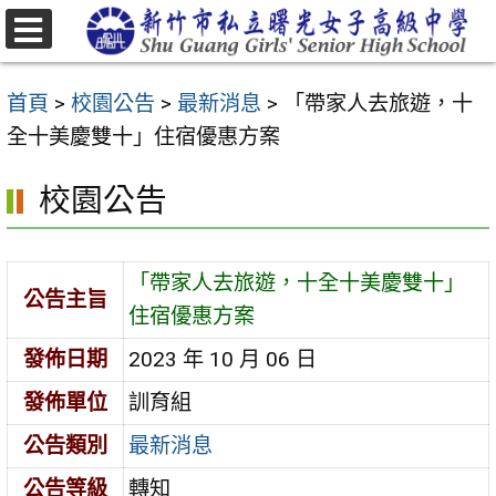
跳
至
選
主
單
首頁
>
校園公告
>
最新消息
>
「帶家人去旅遊，十
要
全十美慶雙十」住宿優惠方案
內
容
校園公告
區
「帶家人去旅遊，十全十美慶雙十」
公告主旨
住宿優惠方案
發佈日期
2023 年 10 月 06 日
發佈單位
訓育組
公告類別
最新消息
公告等級
轉知