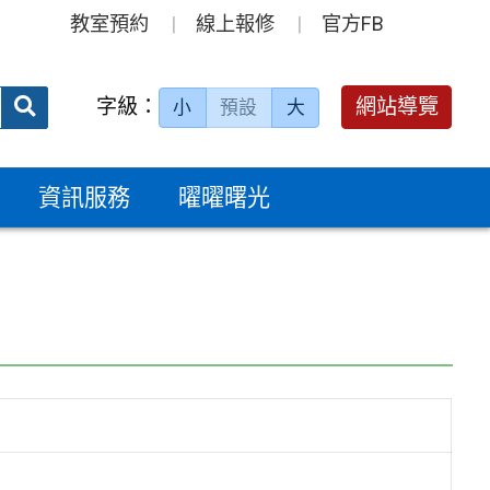
教室預約
線上報修
官方FB
送出
字級：
網站導覽
小
預設
大
搜
尋：
資訊服務
曜曜曙光