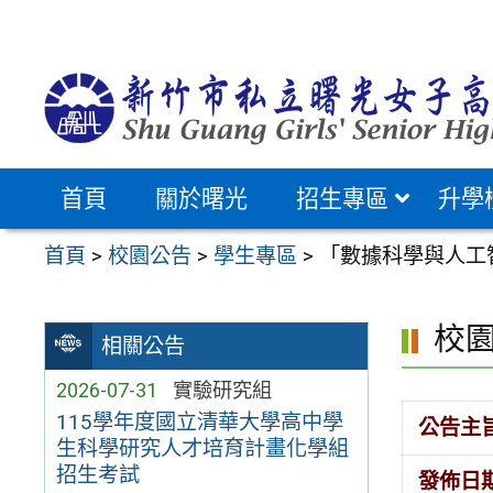
跳
至
主
要
內
容
首頁
關於曙光
招生專區
升學
區
首頁
>
校園公告
>
學生專區
>
「數據科學與人工
校
相關公告
2026-07-31
實驗研究組
115學年度國立清華大學高中學
公告主
生科學研究人才培育計畫化學組
招生考試
發佈日