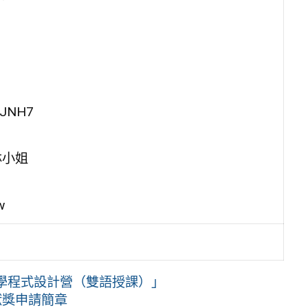
sJNH7
林小姐
w
學程式設計營（雙語授課）」
獻獎申請簡章