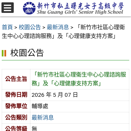
跳
至
選
主
單
首頁
>
校園公告
>
最新消息
>
「新竹市社區心理衛
要
生中心心理諮詢服務」及「心理健康支持方案」
內
容
校園公告
區
「新竹市社區心理衛生中心心理諮詢服
公告主旨
務」及「心理健康支持方案」
發佈日期
2026 年 5 月 07 日
發佈單位
輔導處
公告類別
最新消息
公告等級
無