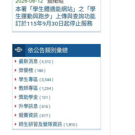
2026-06-12
體衛組
本署「學生體適能網站」之「學
生運動與跑步」上傳與查詢功能
訂於115年9月30日起停止服務
依公告類別彙總
最新消息
( 3,512 )
榮譽榜
( 180 )
學生專區
( 3,544 )
教師專區
( 1,234 )
獎助學金
( 121 )
升學訊息
( 616 )
競賽資訊
( 617 )
師生研習及營隊資訊
( 1,810 )