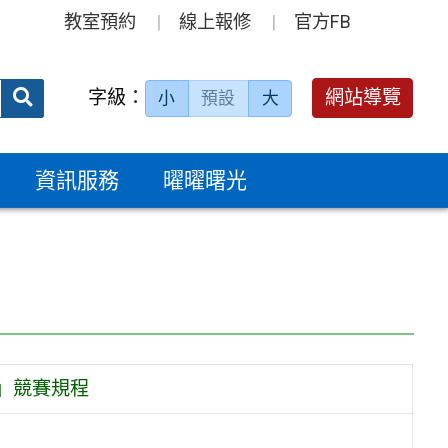
教室預約
線上報修
官方FB
送出
字級：
網站導覽
小
預設
大
搜
尋：
資訊服務
曜曜曙光
」競賽規程