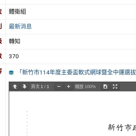
位
體衛組
別
最新消息
級
轉知
數
370
容
「新竹市114年度主委盃軟式網球暨全中運選
頁次
1
/
1
縮放
100%