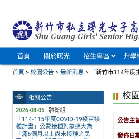
跳
至
主
要
內
容
首頁
關於曙光
招生專區
升學
區
首頁
>
校園公告
>
最新消息
>
「新竹市114年
校
相關公告
2026-08-06
體衛組
「114-115年度COVID-19疫苗接
公告主
種計畫」公費接種對象擴大為
「滿6個月以上尚未接種之民
發佈日