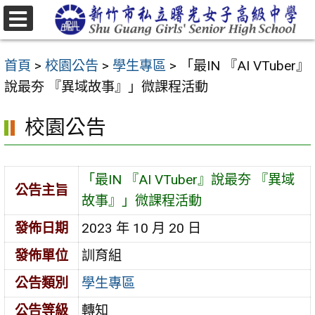
跳
至
選
主
單
首頁
>
校園公告
>
學生專區
>
「最IN 『AI VTuber』
要
說最夯 『異域故事』」微課程活動
內
容
校園公告
區
「最IN 『AI VTuber』說最夯 『異域
公告主旨
故事』」微課程活動
發佈日期
2023 年 10 月 20 日
發佈單位
訓育組
公告類別
學生專區
公告等級
轉知