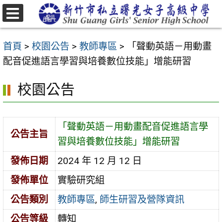
跳
至
選
主
單
首頁
>
校園公告
>
教師專區
>
「聲動英語－用動畫
要
配音促進語言學習與培養數位技能」增能研習
內
容
校園公告
區
「聲動英語－用動畫配音促進語言學
公告主旨
習與培養數位技能」增能研習
發佈日期
2024 年 12 月 12 日
發佈單位
實驗研究組
公告類別
教師專區
,
師生研習及營隊資訊
公告等級
轉知