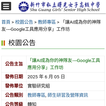
跳
至
選
主
單
首頁
>
校園公告
>
教師專區
>
「讓AI成為你的神隊
要
友-─Google工具應用分享」工作坊
內
容
校園公告
區
「讓AI成為你的神隊友-─Google工具
公告主旨
應用分享」工作坊
發佈日期
2025 年 6 月 05 日
發佈單位
實驗研究組
公告類別
教師專區
,
師生研習及營隊資訊
公告等級
轉知