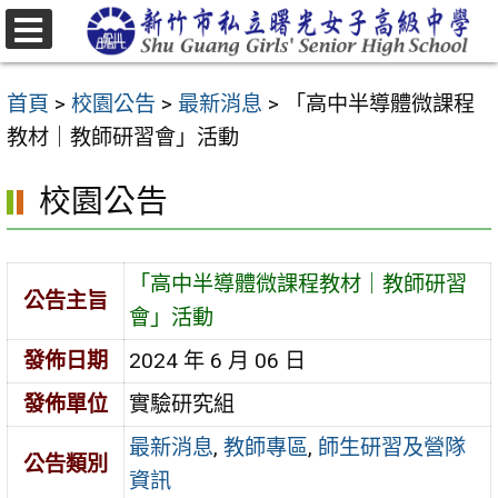
跳
至
選
主
單
首頁
>
校園公告
>
最新消息
>
「高中半導體微課程
要
教材｜教師研習會」活動
內
容
校園公告
區
「高中半導體微課程教材｜教師研習
公告主旨
會」活動
發佈日期
2024 年 6 月 06 日
發佈單位
實驗研究組
最新消息
,
教師專區
,
師生研習及營隊
公告類別
資訊