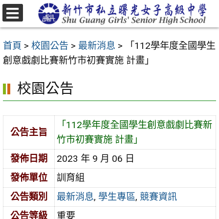
跳
至
選
主
單
首頁
>
校園公告
>
最新消息
>
「112學年度全國學生
要
創意戲劇比賽新竹市初賽實施 計畫」
內
容
校園公告
區
「112學年度全國學生創意戲劇比賽新
公告主旨
竹市初賽實施 計畫」
發佈日期
2023 年 9 月 06 日
發佈單位
訓育組
公告類別
最新消息
,
學生專區
,
競賽資訊
公告等級
重要