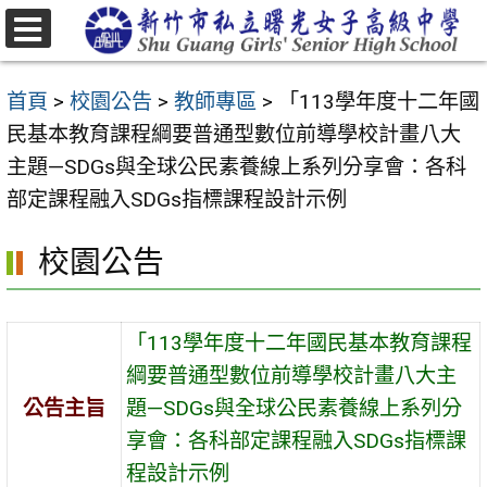
跳
至
選
主
單
首頁
>
校園公告
>
教師專區
>
「113學年度十二年國
要
民基本教育課程綱要普通型數位前導學校計畫八大
內
主題—SDGs與全球公民素養線上系列分享會：各科
容
部定課程融入SDGs指標課程設計示例
區
校園公告
「113學年度十二年國民基本教育課程
綱要普通型數位前導學校計畫八大主
公告主旨
題—SDGs與全球公民素養線上系列分
享會：各科部定課程融入SDGs指標課
程設計示例