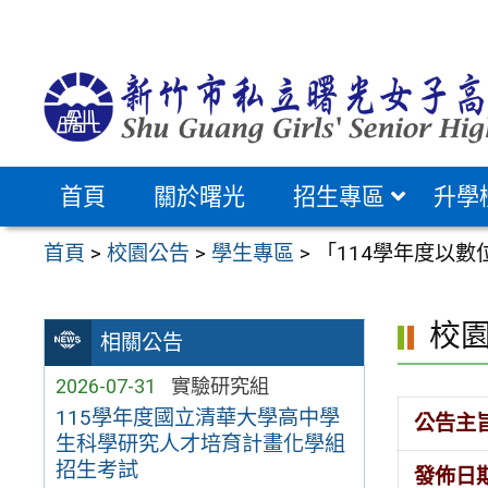
跳
至
主
要
內
容
首頁
關於曙光
招生專區
升學
區
首頁
>
校園公告
>
學生專區
>
「114學年度以
校
相關公告
2026-07-31
實驗研究組
115學年度國立清華大學高中學
公告主
生科學研究人才培育計畫化學組
招生考試
發佈日