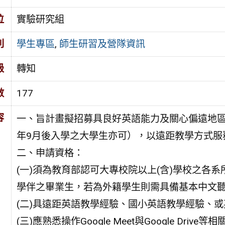
位
實驗研究組
別
學生專區
,
師生研習及營隊資訊
級
轉知
數
177
容
一、旨計畫擬招募具良好英語能力及關心偏遠地區
年9月後入學之大學生亦可），以遠距教學方式服
二、申請資格：
(一)須為教育部認可大專校院以上(含)學校之各
學伴之畢業生，若為外籍學生則需具備基本中文
(二)具遠距英語教學經驗、國小英語教學經驗、
(三)應熟悉操作Google Meet與Google D