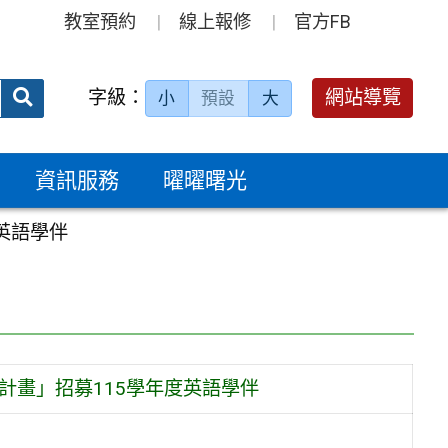
教室預約
線上報修
官方FB
送出
字級：
網站導覽
小
預設
大
搜
尋：
資訊服務
曜曜曙光
英語學伴
計畫」招募115學年度英語學伴