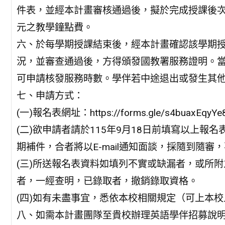
件表，並經本計畫審核通過後，擬於完成授課後次
元之教學鐘點費。
六、於每學期授課結束後，經本計畫確認該學期
況，並審查通過後，方得頒發國教署服務證明。
可申請核發服務時數。學伴若中途退出或發生其
七、申請方式：
(一)報名表網址：https://forms.gle/s4buaxEqyY
(二)欲申請者請於115年9月18日前填寫以上
期補件，合者將以E-mail通知面談，採隨到隨審
(三)所送報名表資料如填列不實或缺漏者，或所
者，一經查明，已錄取者，撤銷錄取資格。
(四)如有未盡事宜，悉依本校相關規定（可上本
八、如需本計畫團隊至貴校辦理英語學伴招募說