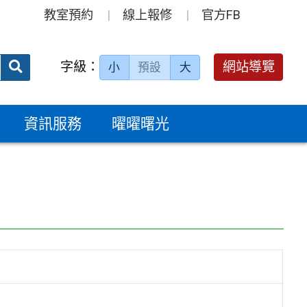
教室預約
線上報修
官方FB
送出
字級：
網站導覽
小
預設
大
搜
尋：
資訊服務
曜曜曙光