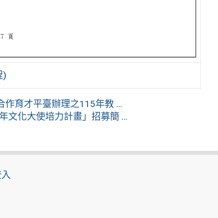
)
育才平臺辦理之115年教 ...
文化大使培力計畫」招募簡 ...
登入