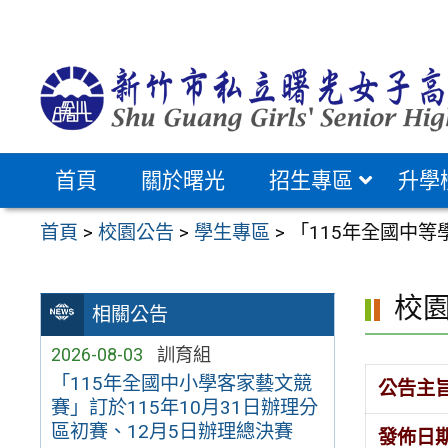
跳
至
主
要
內
容
首頁
關於曙光
招生專區
升學
區
首頁
>
校園公告
>
學生專區
>
「115年全國中
校
相關公告
2026-08-03
訓育組
「115年全國中小學客家藝文競
公告主
賽」訂於115年10月31日辦理分
區初賽、12月5日辦理總決賽
發佈日