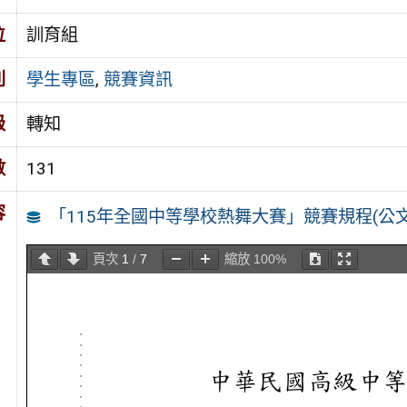
位
訓育組
別
學生專區
,
競賽資訊
級
轉知
數
131
容
「115年全國中等學校熱舞大賽」競賽規程(公文
頁次
1
/
7
縮放
100%