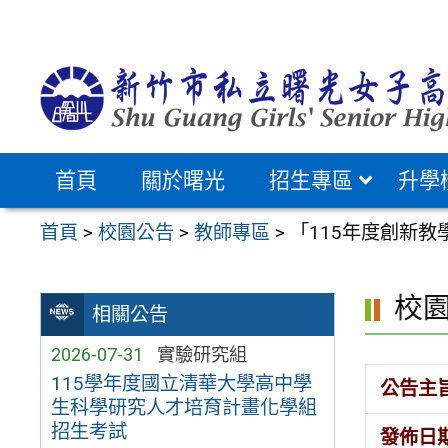
跳
至
主
要
內
容
首頁
關於曙光
招生專區
升學
區
首頁
>
校園公告
>
教師專區
>
「115年度創新教
校
相關公告
2026-07-31
實驗研究組
115學年度國立清華大學高中學
公告主
生科學研究人才培育計畫化學組
招生考試
發佈日