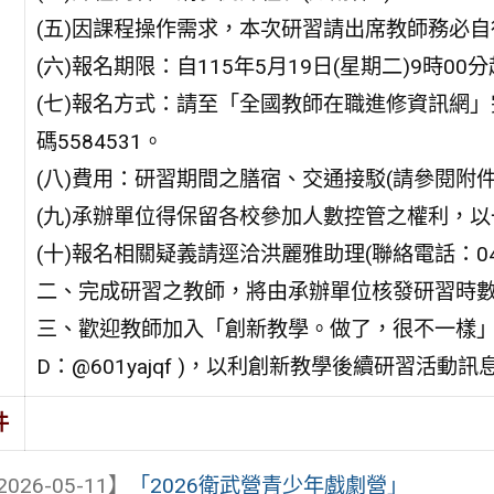
(五)因課程操作需求，本次研習請出席教師務必
(六)報名期限：自115年5月19日(星期二)9時00
(七)報名方式：請至「全國教師在職進修資訊網」完成報名(網
碼5584531。
(八)費用：研習期間之膳宿、交通接駁(請參閱附
(九)承辦單位得保留各校參加人數控管之權利，
(十)報名相關疑義請逕洽洪麗雅助理(聯絡電話：04-2
二、完成研習之教師，將由承辦單位核發研習時
三、歡迎教師加入「創新教學。做了，很不一樣」LINE官方帳
D：@601yajqf )，以利創新教學後續研習活動
件
2026-05-11】
「2026衛武營青少年戲劇營」