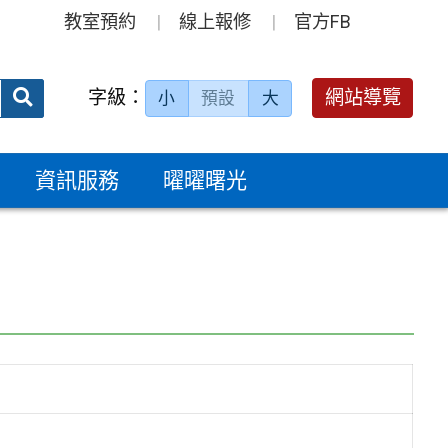
教室預約
線上報修
官方FB
送出
字級：
網站導覽
小
預設
大
搜
尋：
資訊服務
曜曜曙光