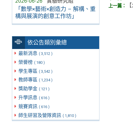
2026-06-26
實驗研究組
【
「數學×藝術×創造力 – 解構、重
構與展演的創意工作坊」
依公告類別彙總
最新消息
( 3,512 )
榮譽榜
( 180 )
學生專區
( 3,542 )
教師專區
( 1,234 )
獎助學金
( 121 )
升學訊息
( 616 )
競賽資訊
( 616 )
師生研習及營隊資訊
( 1,810 )