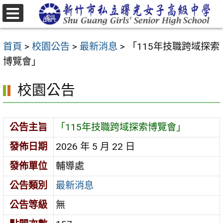
跳
至
選
主
單
首頁
>
校園公告
>
最新消息
>
「115年技職跨域探索
要
博覽會」
內
容
校園公告
區
公告主旨
「115年技職跨域探索博覽會」
發佈日期
2026 年 5 月 22 日
發佈單位
輔導處
公告類別
最新消息
公告等級
無