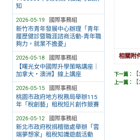
知
2026-05-19
國際事務組
新竹市青年發展中心辦理「青年
履歷健診暨職涯諮商活動-青年職
夠力，就業不擔憂」
相關附
2026-05-18
國際事務組
【曙光女中國際升學策略講座｜
【
加拿大・澳洲】線上講座
【
2026-05-15
國際事務組
桃園市政府地方稅務局舉辦115
年「稅創藝」租稅短片創作競賽
2026-05-12
國際事務組
新北市政府稅捐稽徵處舉辦「雲
端夢想家」租稅知識遊戲活動