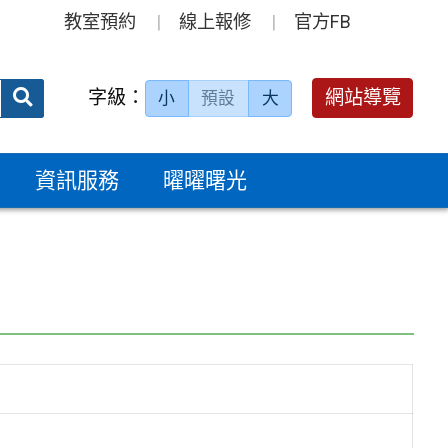
教室預約
線上報修
官方FB
送出
字級：
網站導覽
小
預設
大
搜
尋：
資訊服務
曜曜曙光