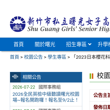
跳
至
主
要
內
容
首頁
關於曙光
招生專區
升學
區
首頁
>
校園公告
>
學生專區
>
「2023日本櫻
校
相關公告
2026-07-22
國際事務組
2026全民英檢中級聽讀曙光校園
公告主
場~報名開跑囉！報名至9/2止！
發佈日