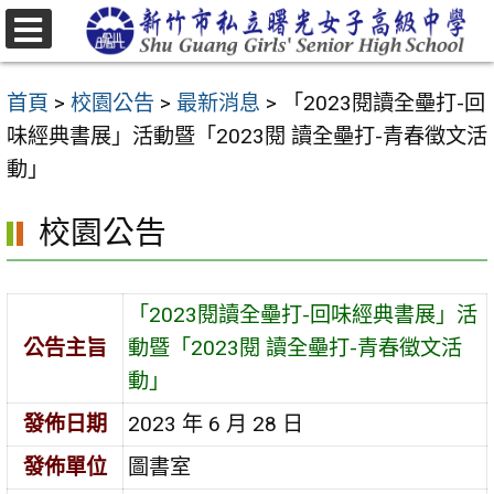
跳
至
選
主
單
首頁
>
校園公告
>
最新消息
>
「2023閱讀全壘打-回
要
味經典書展」活動暨「2023閱 讀全壘打-青春徵文活
內
動」
容
區
校園公告
「2023閱讀全壘打-回味經典書展」活
公告主旨
動暨「2023閱 讀全壘打-青春徵文活
動」
發佈日期
2023 年 6 月 28 日
發佈單位
圖書室