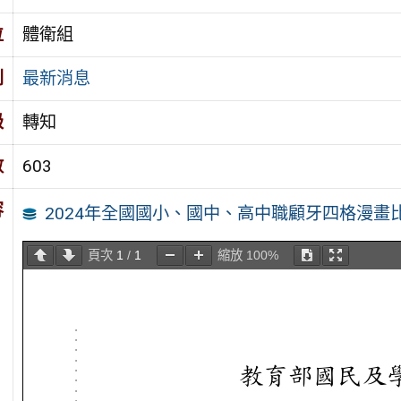
位
體衛組
別
最新消息
級
轉知
數
603
容
2024年全國國小、國中、高中職顧牙四格漫畫
頁次
1
/
1
縮放
100%