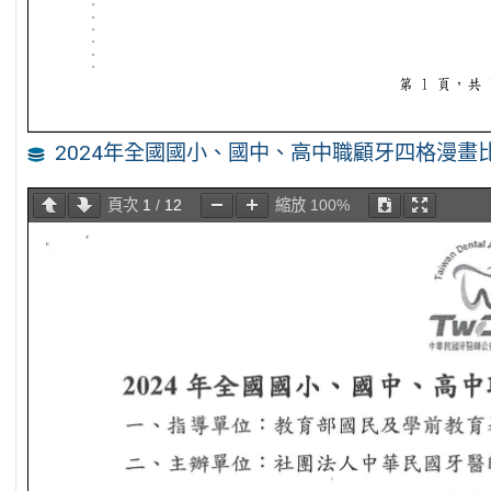
2024年全國國小、國中、高中職顧牙四格漫畫
頁次
1
/
12
縮放
100%