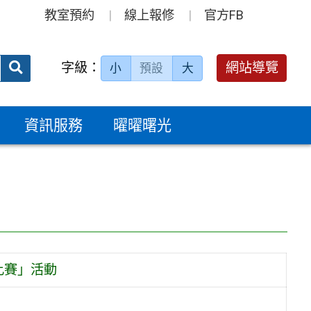
教室預約
線上報修
官方FB
送出
字級：
網站導覽
小
預設
大
搜
尋：
資訊服務
曜曜曙光
比賽」活動