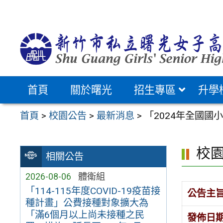
跳
至
主
要
內
容
首頁
關於曙光
招生專區
升學
區
首頁
>
校園公告
>
最新消息
>
「2024年全國國
校
相關公告
2026-08-06
體衛組
「114-115年度COVID-19疫苗接
公告主
種計畫」公費接種對象擴大為
「滿6個月以上尚未接種之民
發佈日