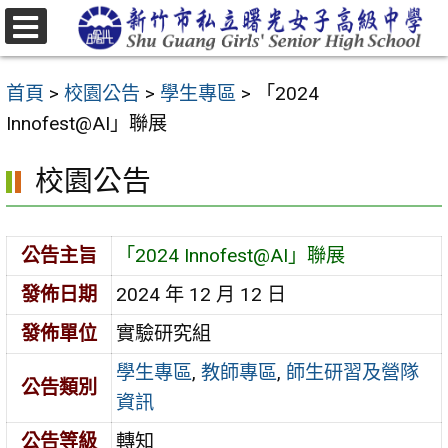
跳
至
選
主
單
首頁
>
校園公告
>
學生專區
>
「2024
要
Innofest@AI」聯展
內
容
校園公告
區
公告主旨
「2024 Innofest@AI」聯展
發佈日期
2024 年 12 月 12 日
發佈單位
實驗研究組
學生專區
,
教師專區
,
師生研習及營隊
公告類別
資訊
公告等級
轉知