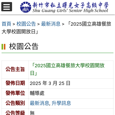
跳
至
選
主
單
首頁
>
校園公告
>
最新消息
>
「2025國立高雄餐旅
要
大學校園開放日」
內
容
校園公告
區
「2025國立高雄餐旅大學校園開放
公告主旨
日」
發佈日期
2025 年 3 月 25 日
發佈單位
輔導處
公告類別
最新消息
,
升學訊息
公告等級
無