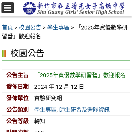
跳
至
選
主
單
首頁
>
校園公告
>
學生專區
>
「2025年資優數學研
要
習營」歡迎報名
內
容
校園公告
區
公告主旨
「2025年資優數學研習營」歡迎報名
發佈日期
2024 年 12 月 12 日
發佈單位
實驗研究組
公告類別
學生專區
,
師生研習及營隊資訊
公告等級
轉知