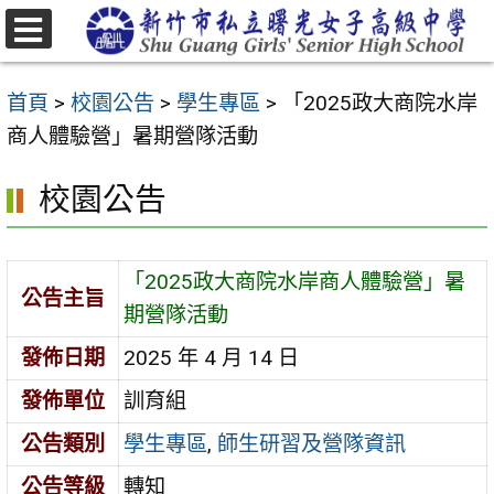
跳
至
選
主
單
首頁
>
校園公告
>
學生專區
>
「2025政大商院水岸
要
商人體驗營」暑期營隊活動
內
容
校園公告
區
「2025政大商院水岸商人體驗營」暑
公告主旨
期營隊活動
發佈日期
2025 年 4 月 14 日
發佈單位
訓育組
公告類別
學生專區
,
師生研習及營隊資訊
公告等級
轉知