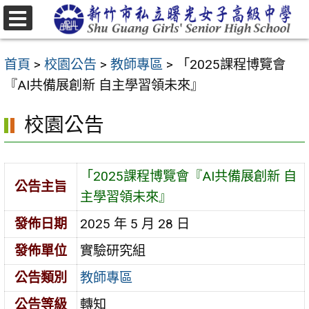
跳
至
選
主
單
首頁
>
校園公告
>
教師專區
>
「2025課程博覽會
要
『AI共備展創新 自主學習領未來』
內
容
校園公告
區
「2025課程博覽會『AI共備展創新 自
公告主旨
主學習領未來』
發佈日期
2025 年 5 月 28 日
發佈單位
實驗研究組
公告類別
教師專區
公告等級
轉知