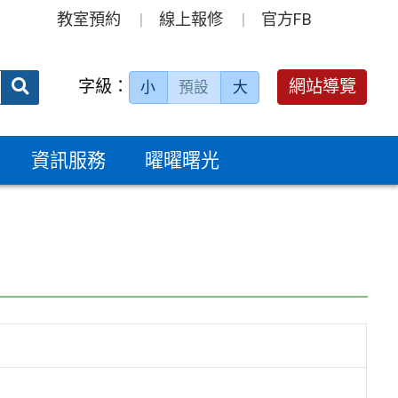
教室預約
線上報修
官方FB
送出
字級：
網站導覽
小
預設
大
搜
尋：
資訊服務
曜曜曙光