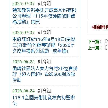
2026-07-07
訓育組
轉知教育部委託方成事股份有限
公司辦理「115年教師節敬師徵
稿活動」資訊
相關附
2026-07-07
訓育組
本府謹訂於115年8月19日(星期
【
三)在新竹竹蓮寺辦理「2026七
【
夕成年禮系列活動—成年禮」
2026-06-25
訓育組
函轉社團法人美力台灣3D協會辦
理《超人再起》電影500場放映
活動
2026-06-24
訓育組
115-1全國美術比賽校內初選辦
法