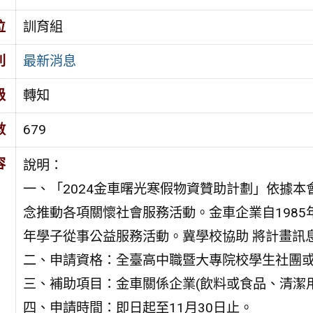
位
訓育組
別
最新消息
級
轉知
數
679
容
說明：
一、「2024金車曙光寒假物資贊助計劃」依據本
念推動各項關懷社會服務活動。金車企業自1985
年學子從事公益服務活動。冀學校協助 將計畫訊
二、申請資格：全臺高中職暨大專院校學生社團
三、補助項目：金車關係企業(飲料或食品、清潔用品
四、申請時間：即日起至11月30日止。