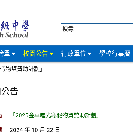
榜單
校園公告
行政單位
學校行事曆
寒假物資贊助計劃」
園公告
旨
「2025金車曙光寒假物資贊助計劃」
期
2024 年 10 月 22 日