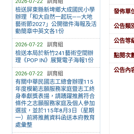
2026-07-22
訓育組
檢送屏東縣新埤鄉大成國民小學
發佈單
辦理「和大自然一起玩——大地
藝術節2027」公開徵件海報及活
公告類
動簡章中英文各1份
公告等
2026-07-22
訓育組
檢送本局於新竹241藝術空間辦
點閱次
理《POP IN》展覽電子海報1份
公告內
2026-07-22
訓育組
有關中華民國志工總會辦理115
年度模範志願服務家庭暨志工終
身奉獻獎表揚，請踴躍推薦符合
條件之志願服務家庭及個人參加
選拔，並於115年8月3日（星期
一）前將推薦資料函送本府教育
處彙整