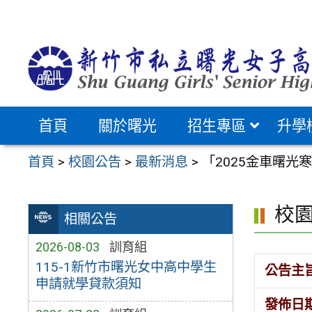
跳
至
主
要
內
容
首頁
關於曙光
招生專區
升學
區
首頁
>
校園公告
>
最新消息
>
「2025金車曙光
校
相關公告
2026-08-03
訓育組
115-1新竹市曙光女中高中學生
公告主
申請就學貸款須知
發佈日