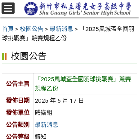
跳
至
選
主
單
首頁
>
校園公告
>
最新消息
>
「2025風城盃全國羽
要
球挑戰賽」競賽規程乙份
內
容
校園公告
區
「2025風城盃全國羽球挑戰賽」競賽
公告主旨
規程乙份
發佈日期
2025 年 6 月 17 日
發佈單位
體衛組
公告類別
最新消息
公告等級
轉知