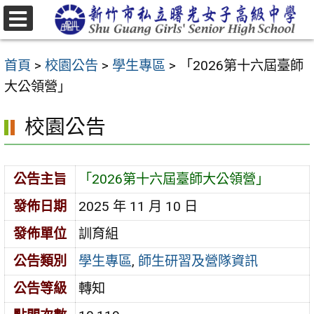
跳
至
選
主
單
首頁
>
校園公告
>
學生專區
>
「2026第十六屆臺師
要
大公領營」
內
容
校園公告
區
公告主旨
「2026第十六屆臺師大公領營」
發佈日期
2025 年 11 月 10 日
發佈單位
訓育組
公告類別
學生專區
,
師生研習及營隊資訊
公告等級
轉知