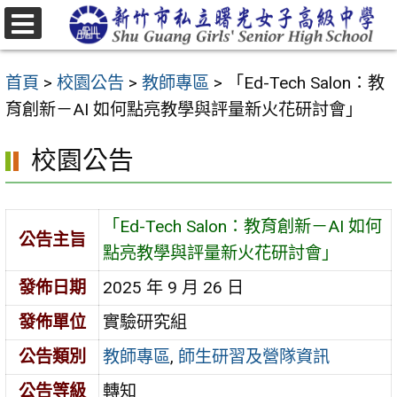
跳
至
選
主
單
首頁
>
校園公告
>
教師專區
>
「Ed-Tech Salon：教
要
育創新－AI 如何點亮教學與評量新火花研討會」
內
容
校園公告
區
「Ed-Tech Salon：教育創新－AI 如何
公告主旨
點亮教學與評量新火花研討會」
發佈日期
2025 年 9 月 26 日
發佈單位
實驗研究組
公告類別
教師專區
,
師生研習及營隊資訊
公告等級
轉知