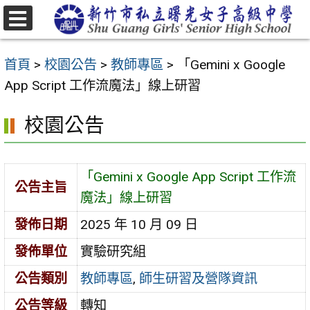
跳
至
選
主
單
首頁
>
校園公告
>
教師專區
>
「Gemini x Google
要
App Script 工作流魔法」線上研習
內
容
校園公告
區
「Gemini x Google App Script 工作流
公告主旨
魔法」線上研習
發佈日期
2025 年 10 月 09 日
發佈單位
實驗研究組
公告類別
教師專區
,
師生研習及營隊資訊
公告等級
轉知