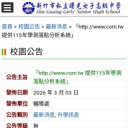
跳
至
選
主
單
首頁
>
校園公告
>
最新消息
>
「http://www.com.tw
要
提供115年學測落點分析系統」
內
容
校園公告
區
「http://www.com.tw 提供115年學測
公告主旨
落點分析系統」
發佈日期
2026 年 3 月 03 日
發佈單位
輔導處
公告類別
最新消息
,
升學訊息
公告等級
無