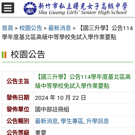
跳
至
選
主
單
首頁
>
校園公告
>
最新消息
>
【國三升學】公告114
要
學年度基北區高級中等學校免試入學作業要點
內
容
校園公告
區
【國三升學】公告114學年度基北區高
公告主旨
級中等學校免試入學作業要點
發佈日期
2024 年 10 月 22 日
發佈單位
國中部註冊組
公告類別
最新消息
,
學生專區
,
升學訊息
公告等級
重要