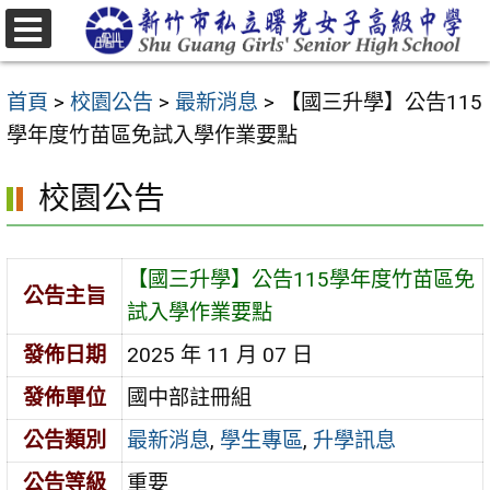
跳
至
選
主
單
首頁
>
校園公告
>
最新消息
>
【國三升學】公告115
要
學年度竹苗區免試入學作業要點
內
容
校園公告
區
【國三升學】公告115學年度竹苗區免
公告主旨
試入學作業要點
發佈日期
2025 年 11 月 07 日
發佈單位
國中部註冊組
公告類別
最新消息
,
學生專區
,
升學訊息
公告等級
重要