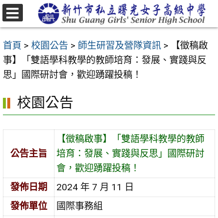
跳
至
選
主
單
首頁
>
校園公告
>
師生研習及營隊資訊
>
【徵稿啟
要
事】「雙語學科教學的教師培育：發展、實踐與反
內
思」國際研討會，歡迎踴躍投稿！
容
區
校園公告
【徵稿啟事】「雙語學科教學的教師
公告主旨
培育：發展、實踐與反思」國際研討
會，歡迎踴躍投稿！
發佈日期
2024 年 7 月 11 日
發佈單位
國際事務組