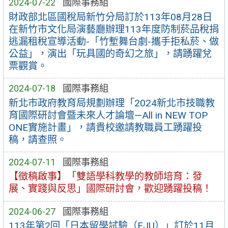
2024-07-22
國際事務組
財政部北區國稅局新竹分局訂於113年08月28日
在新竹市文化局演藝廳辦理113年度防制菸品稅捐
逃漏租稅宣導活動-「竹塹舞台劇-攜手拒私菸、做
公益」，演出「玩具國的奇幻之旅」，請踴躍兌
票觀賞。
2024-07-18
國際事務組
新北市政府教育局規劃辦理「2024新北市技職教
育國際研討會暨未來人才論壇—All in NEW TOP
ONE實施計畫」，請貴校邀請教職員工踴躍投
稿，請查照。
2024-07-11
國際事務組
【徵稿啟事】「雙語學科教學的教師培育：發
展、實踐與反思」國際研討會，歡迎踴躍投稿！
2024-06-27
國際事務組
113年第2回「日本留學試驗（EJU）」訂於11月