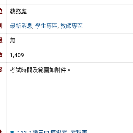
位
教務處
別
最新消息
,
學生專區
,
教師專區
級
無
數
1,409
容
考試時間及範圍如附件。
113-1職三E1模擬考_考程表
件