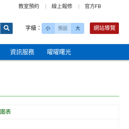
教室預約
線上報修
官方FB
送出
字級：
網站導覽
小
預設
大
搜
尋：
資訊服務
曜曜曙光
範圍表