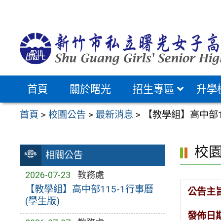
跳
至
主
要
內
容
首頁
關於曙光
招生專區
升學
區
首頁
>
校園公告
>
最新消息
>
【教學組】高中部1
校
相關公告
2026-07-23
教務處
【教學組】高中部115-1行事曆
公告主
(學生版)
發佈日