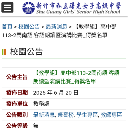
跳
至
選
主
單
首頁
>
校園公告
>
最新消息
>
【教學組】高中部
要
113-2閩南語.客語朗讀暨演講比賽_得獎名單
內
容
校園公告
區
【教學組】高中部113-2閩南語.客語
公告主旨
朗讀暨演講比賽_得獎名單
發佈日期
2025 年 6 月 20 日
發佈單位
教務處
公告類別
最新消息
,
榮譽榜
,
學生專區
,
教師專區
公告等級
無