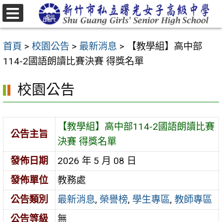
跳
至
選
主
單
首頁
>
校園公告
>
最新消息
>
【教學組】高中部
要
114-2國語朗讀比賽決賽 得獎名單
內
容
校園公告
區
【教學組】高中部114-2國語朗讀比賽
公告主旨
決賽 得獎名單
發佈日期
2026 年 5 月 08 日
發佈單位
教務處
公告類別
最新消息
,
榮譽榜
,
學生專區
,
教師專區
公告等級
無