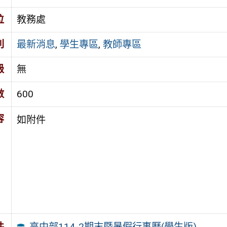
位
教務處
別
最新消息
,
學生專區
,
教師專區
級
無
數
600
容
如附件
高中部114-2期末暨暑假行事曆(學生版)
件