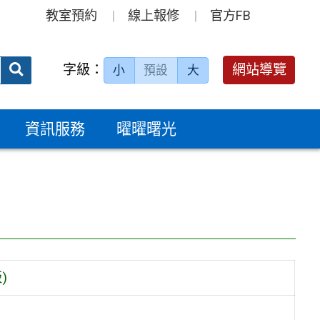
教室預約
線上報修
官方FB
送出
字級：
網站導覽
小
預設
大
搜
尋：
資訊服務
曜曜曙光
)