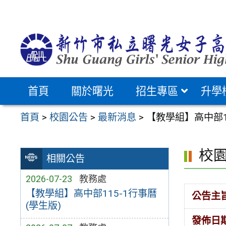
跳
至
主
要
內
容
首頁
關於曙光
招生專區
升學
區
首頁
>
校園公告
>
最新消息
>
【教學組】高中部1
校
相關公告
2026-07-23
教務處
【教學組】高中部115-1行事曆
公告主
(學生版)
發佈日