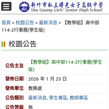
跳
至
選
主
單
首頁
>
校園公告
>
最新消息
>
【教學組】高中部
要
114-2行事曆(學生版)
內
容
校園公告
區
【教學組】高中部114-2行事曆(學生
公告主旨
版)
發佈日期
2026 年 1 月 23 日
發佈單位
教務處
公告類別
最新消息
,
學生專區
,
教師專區
公告等級
無