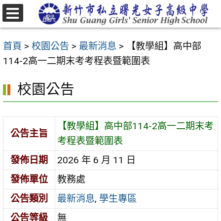
跳
至
選
主
單
首頁
>
校園公告
>
最新消息
>
【教學組】高中部
要
114-2高一二期末考考程表暨範圍表
內
容
校園公告
區
【教學組】高中部114-2高一二期末考
公告主旨
考程表暨範圍表
發佈日期
2026 年 6 月 11 日
發佈單位
教務處
公告類別
最新消息
,
學生專區
公告等級
無