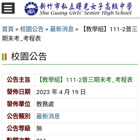
跳
至
選
主
單
首頁
>
校園公告
>
最新消息
>
【教學組】111-2普三
要
期末考_考程表
內
容
校園公告
區
公告主旨
【教學組】111-2普三期末考_考程表
發佈日期
2023 年 4 月 19 日
發佈單位
教務處
公告類別
最新消息
公告等級
無