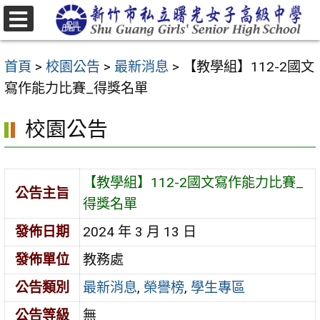
跳
至
選
主
單
首頁
>
校園公告
>
最新消息
>
【教學組】112-2國文
要
寫作能力比賽_得獎名單
內
容
校園公告
區
【教學組】112-2國文寫作能力比賽_
公告主旨
得獎名單
發佈日期
2024 年 3 月 13 日
發佈單位
教務處
公告類別
最新消息
,
榮譽榜
,
學生專區
公告等級
無