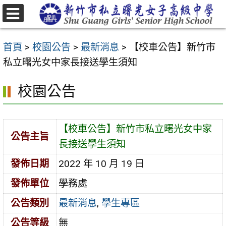
跳
至
選
主
單
首頁
>
校園公告
>
最新消息
>
【校車公告】新竹市
要
私立曙光女中家長接送學生須知
內
容
校園公告
區
【校車公告】新竹市私立曙光女中家
公告主旨
長接送學生須知
發佈日期
2022 年 10 月 19 日
發佈單位
學務處
公告類別
最新消息
,
學生專區
公告等級
無