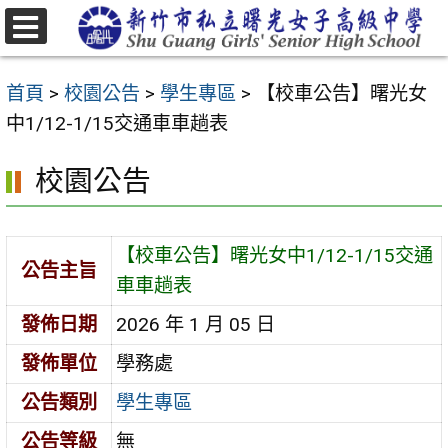
跳
至
選
主
單
首頁
>
校園公告
>
學生專區
>
【校車公告】曙光女
要
中1/12-1/15交通車車趟表
內
容
校園公告
區
【校車公告】曙光女中1/12-1/15交通
公告主旨
車車趟表
發佈日期
2026 年 1 月 05 日
發佈單位
學務處
公告類別
學生專區
公告等級
無