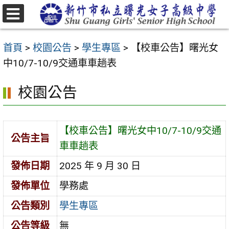
跳
至
選
主
單
首頁
>
校園公告
>
學生專區
>
【校車公告】曙光女
要
中10/7-10/9交通車車趟表
內
容
校園公告
區
【校車公告】曙光女中10/7-10/9交通
公告主旨
車車趟表
發佈日期
2025 年 9 月 30 日
發佈單位
學務處
公告類別
學生專區
公告等級
無