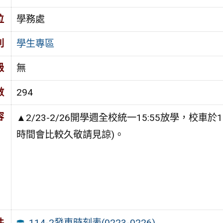
位
學務處
別
學生專區
級
無
數
294
容
▲2/23-2/26開學週全校統一15:55放學，校車
時間會比較久敬請見諒)。
114-2發車時刻表(0223-0226)
件