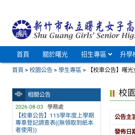
跳
至
主
要
內
容
首頁
關於曙光
招生專區
升學
區
首頁
>
校園公告
>
學生專區
>
【校車公告】曙光女中
校
相關公告
2026-08-03
學務處
【校車公告】115學年度上學期
公告主
專車登記調查表((無領取到紙本
者使用))
發佈日