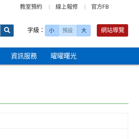
教室預約
線上報修
官方FB
送出
字級：
網站導覽
小
預設
大
搜
尋：
資訊服務
曜曜曙光